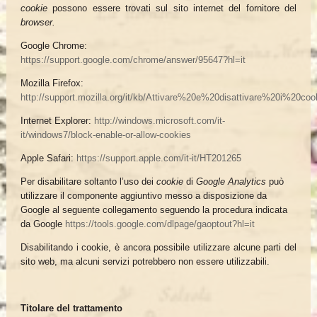
cookie
possono essere trovati sul sito internet del fornitore del
browser.
Google Chrome:
https://support.google.com/chrome/answer/95647?hl=it
Mozilla Firefox:
http://support.mozilla.org/it/kb/Attivare%20e%20disattivare%20i%20coo
Internet Explorer:
http://windows.microsoft.com/it-
it/windows7/block-enable-or-allow-cookies
Apple Safari:
https://support.apple.com/it-it/HT201265
Per disabilitare soltanto l’uso dei
cookie
di
Google Analytics
può
utilizzare il componente aggiuntivo messo a disposizione da
Google al seguente collegamento seguendo la procedura
indicata
da Google
https://tools.google.com/dlpage/gaoptout?hl=it
Disabilitando i cookie, è ancora possibile utilizzare alcune parti del
sito web, ma alcuni servizi potrebbero non essere utilizzabili.
Titolare del trattamento