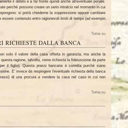
amente il debito e a far fronte quindi anche all'eventuale penale.
ate perché possono creare un serio intralcio nel momento in cui
impongono: si potrà chiederne la soppressione oppure cambiare
e essere contenuto entro ragionevoli limiti di tempo (ad esempio
Torna su
I RICHIESTE DALLA BANCA
n solo il valore della casa offerta in garanzia, ma anche la
 questa ragione, talvolta, viene richiesta la fideiussione da parte
er il figlio). Questa prassi bancaria è corretta purché siano
iussione. E' invece da respingere l'eventuale richiesta della banca
prassi) di una procura a vendere la casa nel caso in cui non
Torna su