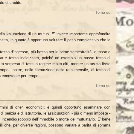
to di credito.
Torna su
ella valutazione di un mutuo. E' invece importante approfondire
la scelta, in quanto è opportuno valutare il peso complessivo che le
a tasso d'ingresso, più basso per le prime semestralità, e tasso a
isso e tasso indicizzato, poiché ad esempio un basso tasso di
ta sorpresa di tassi a regime molto alti, mentre un tas-so fisso
mpo. Inoltre, nella formazione della rata mensile, al tasso di
o conoscere per tempo.
Torna su
rmini di oneri economici; è quindi opportuno esaminare con
 perizia e di istruttoria, le assicurazioni - più o meno imposte -
 di incendio/scoppio dell'immobile o morte del mutuatario. E' bene
ili che, per diverse ragioni, possono variare a parità di somma