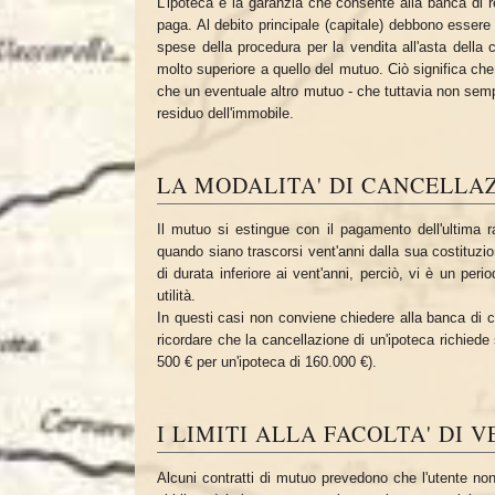
L'ipoteca è la garanzia che consente alla banca di r
paga. Al debito principale (capitale) debbono essere agg
spese della procedura per la vendita all'asta della 
molto superiore a quello del mutuo. Ciò significa che 
che un eventuale altro mutuo - che tuttavia non semp
residuo dell'immobile.
LA MODALITA' DI CANCELLA
Il mutuo si estingue con il pagamento dell'ultima r
quando siano trascorsi vent'anni dalla sua costituzi
di durata inferiore ai vent'anni, perciò, vi è un per
utilità.
In questi casi non conviene chiedere alla banca di c
ricordare che la cancellazione di un'ipoteca richiede
500 € per un'ipoteca di 160.000 €).
I LIMITI ALLA FACOLTA' DI 
Alcuni contratti di mutuo prevedono che l'utente non