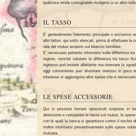
qualcosa rende consigliabile rivolgersi a un altro istitu
IL TASSO
E' generalmente l'elemento principale o esclusivo n
altri fattori, qui sotto elencati, prima di effettuare 
rate del mutuo avranno sul bilancio familiare.
E' necessario pertanto informarsi sulla differenza tr
regime, nonché valutare la differenza tra tasso f
ingresso può essere allettante ma riservare la sgradi
oggi conveniente puo' diventare oneroso in poco te
interesse si aggiungono altre spese che è necessari
LE SPESE ACCESSORIE
Qui si possono trovare spiacevoli sorprese in te
attenzione e comparare le tasse sul mutuo, le spese di
con le quali la banca si garantisce contro il rischio
inoltre informarsi preventivamente sulle spese notar
mutuata.