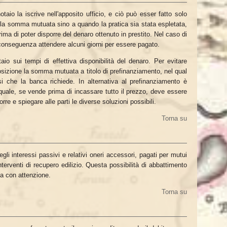
taio la iscrive nell'apposito ufficio, e ciò può esser fatto solo
 la somma mutuata sino a quando la pratica sia stata espletata,
rima di poter disporre del denaro ottenuto in prestito. Nel caso di
conseguenza attendere alcuni giorni per essere pagato.
io sui tempi di effettiva disponibilità del denaro. Per evitare
sizione la somma mutuata a titolo di prefinanziamento, nel qual
si che la banca richiede. In alternativa al prefinanziamento è
 quale, se vende prima di incassare tutto il prezzo, deve essere
re e spiegare alle parti le diverse soluzioni possibili.
Torna su
egli interessi passivi e relativi oneri accessori, pagati per mutui
interventi di recupero edilizio. Questa possibilità di abbattimento
a con attenzione.
Torna su