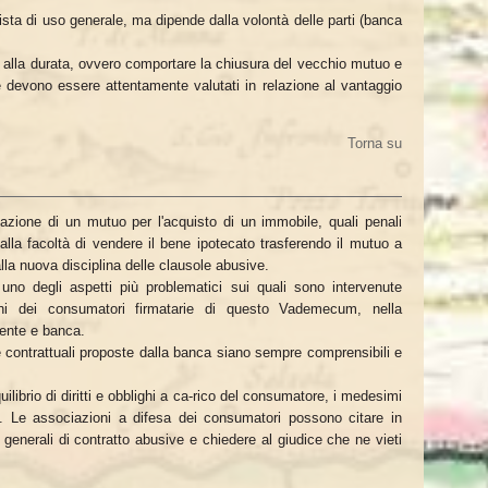
ta di uso generale, ma dipende dalla volontà delle parti (banca
o alla durata, ovvero comportare la chiusura del vecchio mutuo e
e devono essere attentamente valutati in relazione al vantaggio
Torna su
ulazione di un mutuo per l'acquisto di un immobile, quali penali
alla facoltà di vendere il bene ipotecato trasferendo il mutuo a
la nuova disciplina delle clausole abusive.
uno degli aspetti più problematici sui quali sono intervenute
oni dei consumatori firmatarie di questo Vademecum, nella
cliente e banca.
e contrattuali proposte dalla banca siano sempre comprensibili e
ilibrio di diritti e obblighi a ca-rico del consumatore, i medesimi
i. Le associazioni a difesa dei consumatori possono citare in
oni generali di contratto abusive e chiedere al giudice che ne vieti