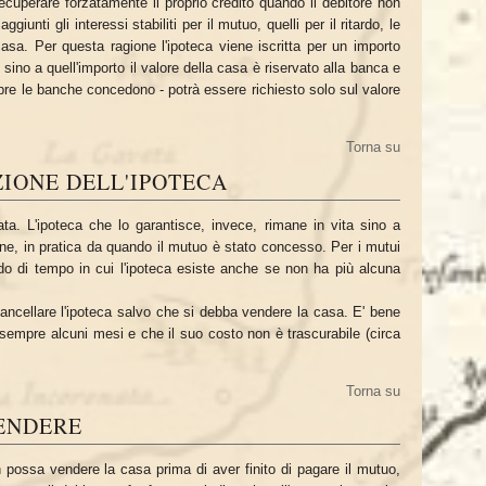
ecuperare forzatamente il proprio credito quando il debitore non
iunti gli interessi stabiliti per il mutuo, quelli per il ritardo, le
casa. Per questa ragione l'ipoteca viene iscritta per un importo
sino a quell'importo il valore della casa è riservato alla banca e
re le banche concedono - potrà essere richiesto solo sul valore
Torna su
ZIONE DELL'IPOTECA
ata. L'ipoteca che lo garantisce, invece, rimane in vita sino a
one, in pratica da quando il mutuo è stato concesso. Per i mutui
iodo di tempo in cui l'ipoteca esiste anche se non ha più alcuna
ancellare l'ipoteca salvo che si debba vendere la casa. E' bene
 sempre alcuni mesi e che il suo costo non è trascurabile (circa
Torna su
VENDERE
 possa vendere la casa prima di aver finito di pagare il mutuo,