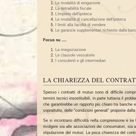
Le modalità di erogazione
La detraibilità fiscale
L'importo dell'ipoteca
Le modalità di cancellazione dell'ipoteca
I limiti alla facoltà di vendere
Le garanzie supplementari richieste dalla ban
Focus su ....
La rinegoziazione
Le clausole vessatorie
I consulenti e gli intermediari
LA CHIAREZZA DEL CONTRA
Spesso i contratti di mutuo sono di difficile compr
termini tecnici insostituibili; in parte tuttavia il p
che garantirebbe un rapporto più chiaro tra banche e u
soprattutto, delle "condizioni generali" proposte dall
Se si incontrano difficoltà nella comprensione e se 
rivolgere sia alle associazioni dei consumatori, sia 
stipulazione del mutuo. La poca chiarezza del contra