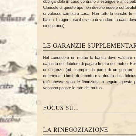
obbligandolo in caso contrario a estinguere anticipat
Clausole di questo tipo non devono essere sottovalut
si volesse cambiare casa. Non tutte le banche le 
banca. In ogni caso il divieto di vendere la casa dev
cinque anni).
LE GARANZIE SUPPLEMENTAR
Nel concedere un mutuo la banca deve valutare no
capacità del debitore di pagare le rate del mutuo. Per
di un terzo (ad esempio da parte di un genitore p
determinati i limiti di importo e la durata della fide
(più spesso sono le finanziarie a seguire questa 
vengano pagate le rate del mutuo.
FOCUS SU...
LA RINEGOZIAZIONE