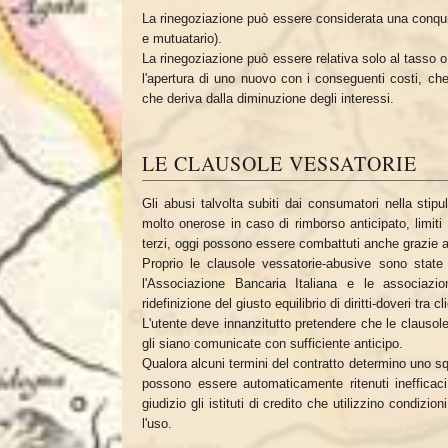
La rinegoziazione può essere considerata una conquis
e mutuatario).
La rinegoziazione può essere relativa solo al tasso 
l'apertura di uno nuovo con i conseguenti costi, ch
che deriva dalla diminuzione degli interessi.
LE CLAUSOLE VESSATORIE
Gli abusi talvolta subiti dai consumatori nella stip
molto onerose in caso di rimborso anticipato, limiti 
terzi, oggi possono essere combattuti anche grazie al
Proprio le clausole vessatorie-abusive sono state 
l'Associazione Bancaria Italiana e le associazi
ridefinizione del giusto equilibrio di diritti-doveri tra 
L'utente deve innanzitutto pretendere che le clausol
gli siano comunicate con sufficiente anticipo.
Qualora alcuni termini del contratto determino uno squ
possono essere automaticamente ritenuti inefficac
giudizio gli istituti di credito che utilizzino condizi
l'uso.